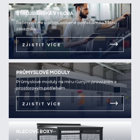
STROJÍRENSKÁ VÝROBA
Řešení na míru přizpůsobené potřebám každého
zákazníka
ZJISTIT VÍCE
PRŮMYSLOVÉ MODULY
Průmyslové moduly na míru různým provozním a
prostorovým potřebám
ZJISTIT VÍCE
KLECOVÉ BOXY