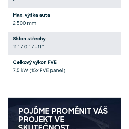
Max. výška auta
2 500 mm
Sklon střechy
11 ° / 0 ° / -11 °
Celkový výkon FVE
7,5 kW (15x FVE panel)
POJĎME PROMĚNIT VÁŠ
PROJEKT VE
SKUTEČNOST