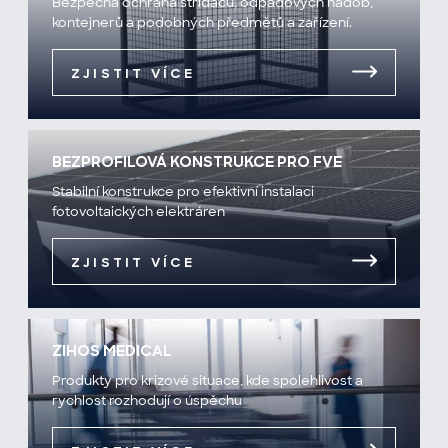
Bezpečná ochrana střídačů, odpadových nádob,
kontejnerů a podobných předmětů a zařízení.
ZJISTIT VÍCE
BEZPROFILOVÁ KONSTRUKCE PRO FVE
Stabilní konstrukce pro efektivní instalaci
fotovoltaických elektráren
ZJISTIT VÍCE
ZIHOS MEDICAL
Produkty pro krizové situace, kde spolehlivost a
rychlost rozhodují o úspěchu