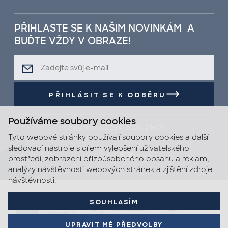
PŘIHLASTE SE K NAŠIM NOVINKÁM A
BUĎTE VŽDY V OBRAZE!
PŘIHLÁSIT SE K ODBĚRU
Používáme soubory cookies
Copyright ©2024-2026, ZIHOS
Tyto webové stránky používají soubory cookies a další
Všechna práva vyhrazena.
sledovací nástroje s cílem vylepšení uživatelského
Created by
prostředí, zobrazení přizpůsobeného obsahu a reklam,
analýzy návštěvnosti webových stránek a zjištění zdroje
návštěvnosti.
SOUHLASÍM
UPRAVIT MÉ PŘEDVOLBY