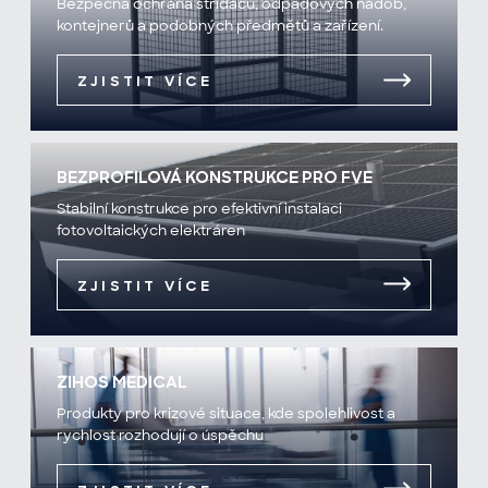
Bezpečná ochrana střídačů, odpadových nádob,
kontejnerů a podobných předmětů a zařízení.
ZJISTIT VÍCE
BEZPROFILOVÁ KONSTRUKCE PRO FVE
Stabilní konstrukce pro efektivní instalaci
fotovoltaických elektráren
ZJISTIT VÍCE
ZIHOS MEDICAL
Produkty pro krizové situace, kde spolehlivost a
rychlost rozhodují o úspěchu