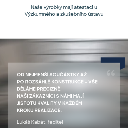
Naše výrobky mají atestaci u
Výzkumného a zkušebního ústavu
OD NEJMENŠÍ SOUČÁSTKY AŽ
PO ROZSÁHLÉ KONSTRUKCE – VŠE
DĚLÁME PRECIZNĚ.
NAŠI ZÁKAZNÍCI S NÁMI MAJÍ
JISTOTU KVALITY V KAŽDÉM
KROKU REALIZACE.
Lukáš Kabát, ředitel