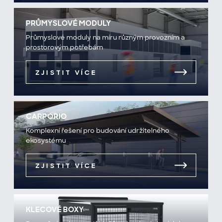
PRŮMYSLOVÉ MODULY
Průmyslové moduly na míru různým provozním a
prostorovým potřebám
ZJISTIT VÍCE
CARPORIO
Komplexní řešení pro budování udržitelného
ekosystému
ZJISTIT VÍCE
KLECOVÉ BOXY