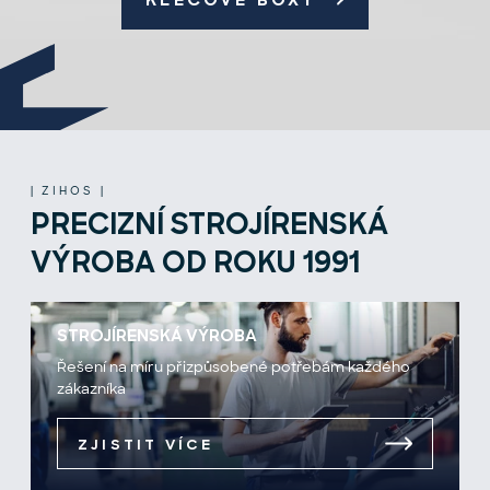
KLECOVÉ BOXY
| ZIHOS |
PRECIZNÍ STROJÍRENSKÁ
VÝROBA OD ROKU 1991
STROJÍRENSKÁ VÝROBA
Řešení na míru přizpůsobené potřebám každého
zákazníka
ZJISTIT VÍCE